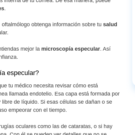
s interna de tu córnea. De esa manera, puede
es
.
u oftalmólogo obtenga información sobre tu
salud
ular.
ntiendas mejor la
microscopía especular
. Así
nfianza.
ía especular?
que tu médico necesita revisar cómo está
nea llamada endotelio. Esa capa está formada por
libre de líquido. Si esas células se dañan o se
luso empeorar con el tiempo.
rugías oculares como las de cataratas, o si hay
a. Con él se pueden ver detalles que no se