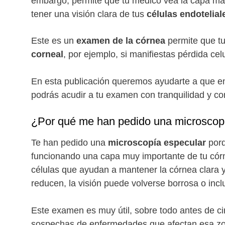
embargo, permite que tu médico vea la capa má
tener una visión clara de tus
células endotelial
Este es un
examen de la córnea
permite que t
corneal
, por ejemplo, si manifiestas pérdida cel
En esta publicación queremos ayudarte a que e
podrás acudir a tu examen con tranquilidad y co
¿Por qué me han pedido una microscop
Te han pedido una
microscopía especular
por
funcionando una capa muy importante de tu cór
células que ayudan a mantener la córnea clara y 
reducen, la visión puede volverse borrosa o inc
Este examen es muy útil, sobre todo antes de ci
sospechas de enfermedades que afectan esa zon