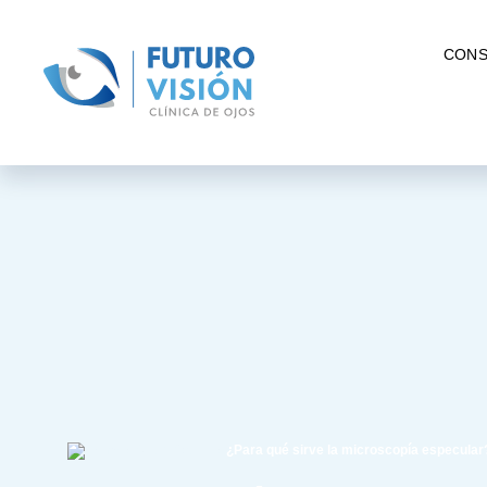
CONS
/
/
Salud Ocular
¿Para qué sirve la microscopía especular