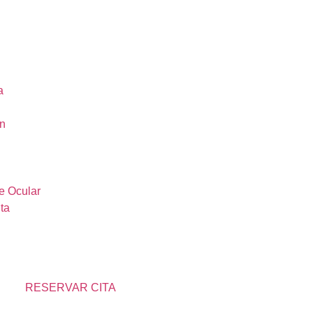
a
ón
e Ocular
ta
RESERVAR CITA