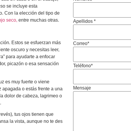
so se incluye esta
. Con la elección del tipo de
ojo seco,
entre muchas otras.
Apellidos *
ación. Estos se esfuerzan más
Correo*
ente oscuro y necesitas leer,
xtra” para ayudarte a enfocar
dor, picazón o esa sensación
Teléfono*
uz es muy fuerte o viene
Mensaje
z apagada o estás frente a una
a dolor de cabeza, lagrimeo o
o.
evés), tus ojos tienen que
nsa la vista, aunque no te des