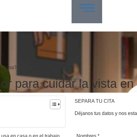
oficina?
r para cuidar la vista en 
SEPARA TU CITA
Déjanos tus datos y nos est
Nombres *
 usa en casa o en el trabajo,