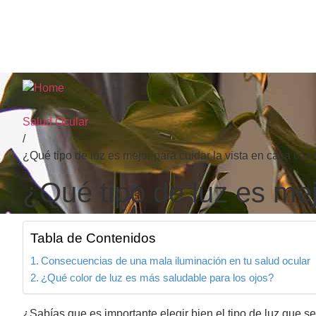
/
Salud Ocular
/
¿Qué tipo de luz es mejor para cuidar la vista en casa o la 
¿Qué tipo de luz es mejo
Tabla de Contenidos
Consecuencias de una mala iluminación en tu salud ocular
¿Qué color de luz es más saludable para los ojos?
¿Sabías que es importante elegir bien el tipo de luz que se