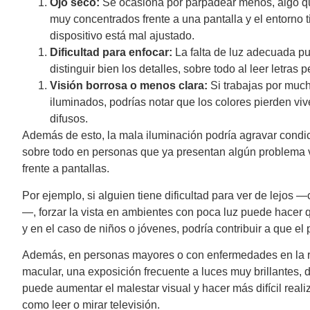
Ojo seco:
Se ocasiona por parpadear menos, algo 
muy concentrados frente a una pantalla y el entorno ti
dispositivo está mal ajustado.
Dificultad para enfocar:
La falta de luz adecuada p
distinguir bien los detalles, sobre todo al leer letras
Visión borrosa o menos clara:
Si trabajas por muc
iluminados, podrías notar que los colores pierden vi
difusos.
Además de esto, la mala iluminación podría agravar condic
sobre todo en personas que ya presentan algún problema 
frente a pantallas.
Por ejemplo, si alguien tiene dificultad para ver de lejos 
—, forzar la vista en ambientes con poca luz puede hacer q
y en el caso de niños o jóvenes, podría contribuir a que 
Además, en personas mayores o con enfermedades en la r
macular, una exposición frecuente a luces muy brillantes, 
puede aumentar el malestar visual y hacer más difícil reali
como leer o mirar televisión.