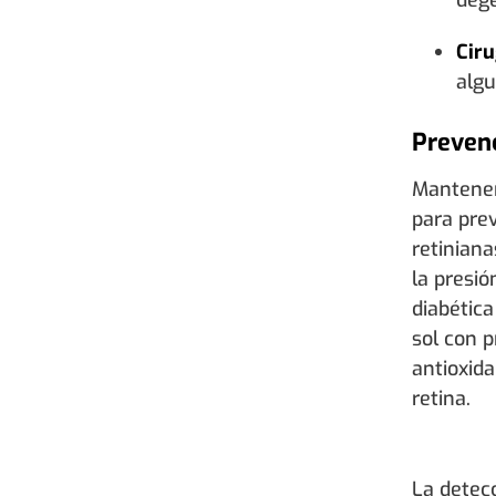
Ciru
algu
Prevenc
Mantener
para pre
retiniana
la presió
diabética
sol con 
antioxida
retina.
La detec