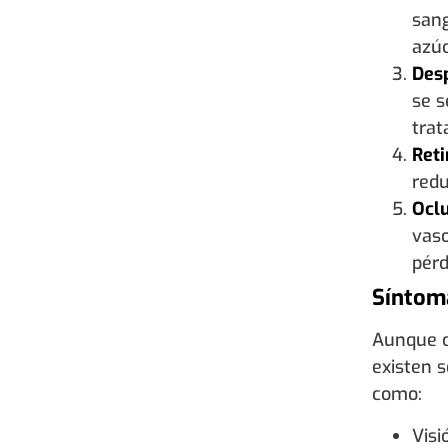
sang
azúc
Des
se s
trat
Reti
redu
Oclu
vaso
pérd
Síntom
Aunque c
existen s
como:
Visi