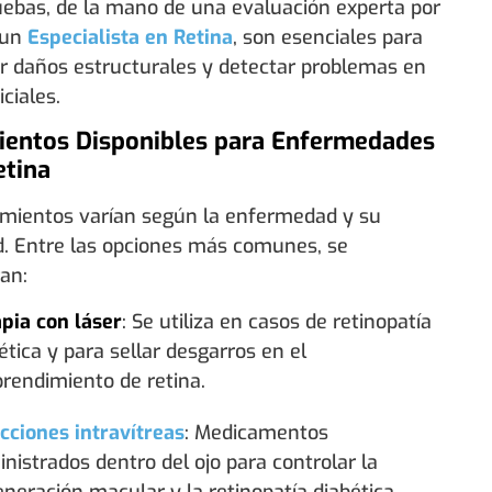
uebas, de la mano de una evaluación experta por
 un
Especialista en Retina
, son esenciales para
ar daños estructurales y detectar problemas en
iciales.
ientos Disponibles para Enfermedades
etina
amientos varían según la enfermedad y su
d. Entre las opciones más comunes, se
an:
pia con láser
: Se utiliza en casos de retinopatía
ética y para sellar desgarros en el
rendimiento de retina.
cciones intravítreas
: Medicamentos
nistrados dentro del ojo para controlar la
neración macular y la retinopatía diabética.