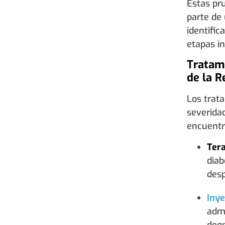
Estas pr
parte de
identific
etapas in
Tratam
de la R
Los trat
severida
encuentr
Tera
diab
desp
Inye
admi
dege