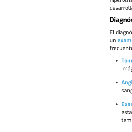
desarroll
Diagnó
El diagnó
un
exame
frecuent
Tomo
imág
Angi
sang
Exa
esta
tem