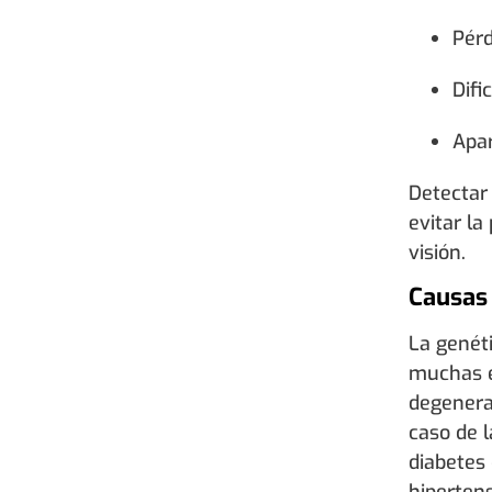
Pérd
Difi
Apar
Detectar
evitar la
visión.
Causas 
La genét
muchas e
degenerac
caso de l
diabetes 
hiperten