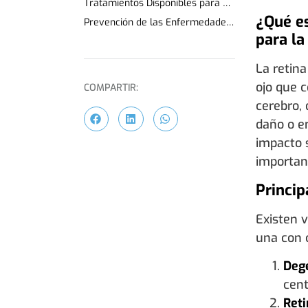
Tratamientos Disponibles para Enfermedades de la Retina
¿Qué es
Prevención de las Enfermedades de la Retina
para la
La retina
ojo que c
COMPARTIR:
cerebro,
daño o e
impacto s
importanc
Princip
Existen 
una con c
Deg
cent
Reti