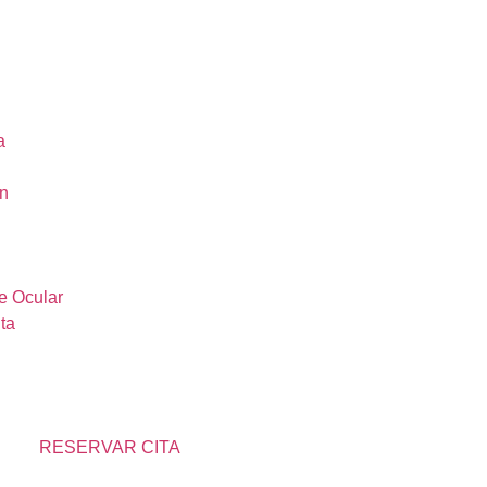
a
ón
e Ocular
ta
RESERVAR CITA